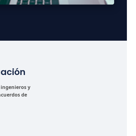
uación
 ingenieros y
acuerdos de