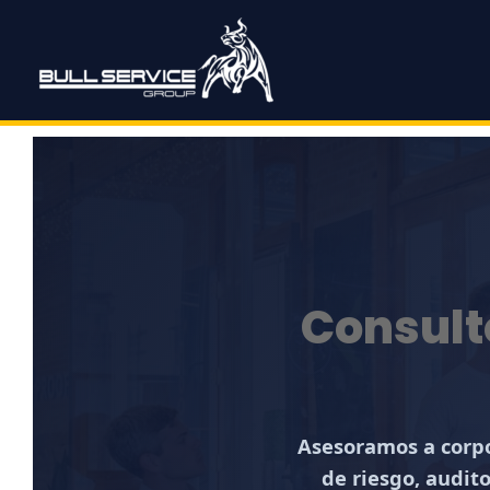
Ir
al
contenido
Consult
Asesoramos a corpo
de riesgo, audit