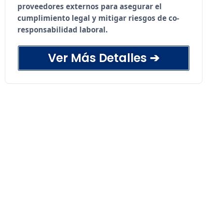
proveedores externos para asegurar el
cumplimiento legal y mitigar riesgos de co-
responsabilidad laboral.
Ver Más Detalles ➔
Diagnóstico integral conforme a la Ley de
Subcontratación.
Control de ingreso operativo, acreditación y
permanencia.
Validación de contratos, prevenciones de
riesgo y certificados.
Auditorías documentales y de campo en
terreno.