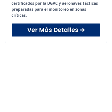
certificados por la DGAC y aeronaves tácticas
preparadas para el monitoreo en zonas
críticas.
Ver Más Detalles ➔
Televigilancia perimetral en tiempo real.
Soporte técnico en emergencias y
catástrofes logísticas.
Fotogrametría aérea y mapeo de alta
precisión.
Supervisión de avance en obras civiles y
proyectos.
Monitoreo ambiental y análisis de terreno.