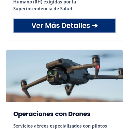
Humano (RH) exigidas por la
Superintendencia de Salud.
Ver Más Detalles ➔
Gestión de Residuos Sanitarios (REAS)
conforme a DS N° 6.
Implementación Ley 21.156 (Desfibriladores
DEA).
Gestión técnica de Farmacias hospitalarias.
Cumplimiento estándares de Recurso
Humano (RH).
Cumplimiento estándares de Seguridad de
Instalaciones (INS).
Capacitación especializada a personal
clínico.
Operaciones con Drones
Servicios aéreos especializados con pilotos