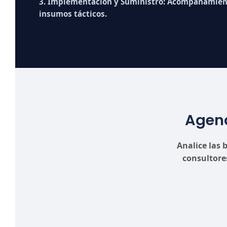
3. Implementación y Suministro:
Acompañamiento
insumos tácticos.
Agend
Analice las 
consultore