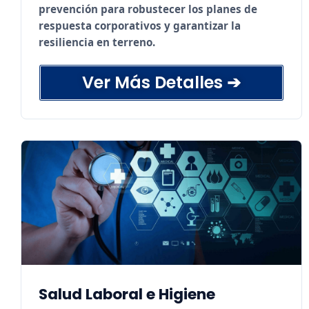
prevención para robustecer los planes de
respuesta corporativos y garantizar la
resiliencia en terreno.
Ver Más Detalles ➔
Desarrollo de Planes de Emergencia
Industriales.
Planes de Gestión de Riesgos y Desastres
(GRD).
Conformación y estructuración de Brigadas
de Emergencia.
Simulacros de campo avanzados y
entrenamiento técnico.
Salud Laboral e Higiene