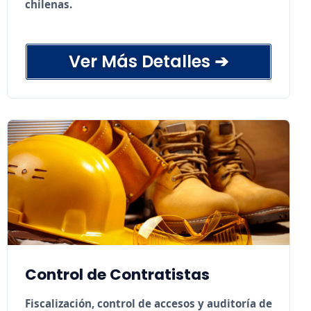
chilenas.
Ver Más Detalles ➔
Diagnóstico técnico y normativo de
sistemas existentes.
Diseño e ingeniería conforme a NFPA, NCh
y DS aplicables.
Auditorías de cumplimiento legal industrial.
Supervisión técnica de instalaciones y redes
húmedas/secas.
Simulacros operativos y planes de
emergencia contra fuego.
Control de Contratistas
Fiscalización, control de accesos y auditoría de