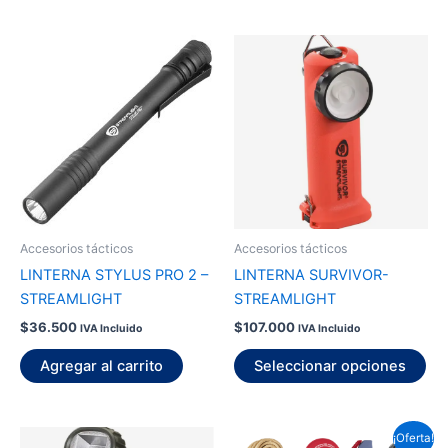
Est
pr
tie
múl
var
La
op
se
pu
Accesorios tácticos
Accesorios tácticos
ele
LINTERNA STYLUS PRO 2 –
LINTERNA SURVIVOR-
en
STREAMLIGHT
STREAMLIGHT
la
$
36.500
$
107.000
IVA Incluido
IVA Incluido
pág
de
Agregar al carrito
Seleccionar opciones
pr
El
El
¡Oferta!