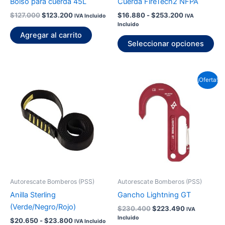
Bolso para cuerda 45L
Cuerda FireTech2 NFPA
en
$
127.000
$
123.200
$
16.880
-
$
253.200
IVA Incluido
IVA
la
Incluido
pág
Agregar al carrito
de
Seleccionar opciones
pr
Rango
El
El
Este
¡Oferta!
de
precio
precio
producto
precios:
original
actual
desde
tiene
era:
es:
$20.650
$230.400.
$223.490.
múltiples
hasta
variantes.
$23.800
Las
opciones
se
pueden
Autorescate Bomberos (PSS)
Autorescate Bomberos (PSS)
elegir
Anilla Sterling
Gancho Lightning GT
en
(Verde/Negro/Rojo)
$
230.400
$
223.490
IVA
la
Incluido
$
20.650
-
$
23.800
IVA Incluido
página