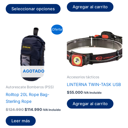
de
Agregar al carrito
Seleccionar opciones
producto
El
El
¡Oferta!
precio
precio
original
actual
era:
es:
$124.990.
$114.990.
AGOTADO
Accesorios tácticos
LINTERNA TWIN-TASK USB
Autorescate Bomberos (PSS)
$
55.000
IVA Incluido
Rolltop 20L Rope Bag-
Sterling Rope
Agregar al carrito
$
124.990
$
114.990
IVA Incluido
Leer más