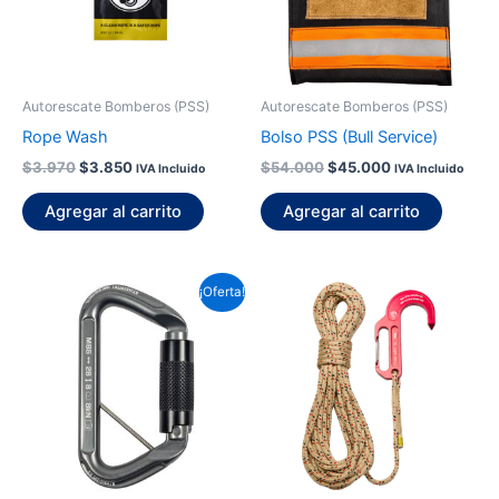
Autorescate Bomberos (PSS)
Autorescate Bomberos (PSS)
Rope Wash
Bolso PSS (Bull Service)
$
3.970
$
3.850
$
54.000
$
45.000
IVA Incluido
IVA Incluido
Agregar al carrito
Agregar al carrito
El
El
Rango
Est
¡Oferta!
precio
precio
de
pr
original
actual
precios:
era:
es:
desde
tie
$55.600.
$53.940.
$230.400
múl
hasta
var
$476.500
La
op
se