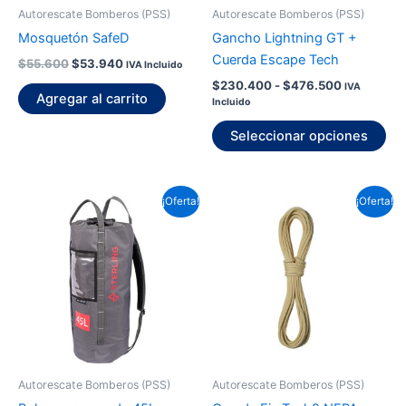
pu
Autorescate Bomberos (PSS)
Autorescate Bomberos (PSS)
ele
Mosquetón SafeD
Gancho Lightning GT +
en
Cuerda Escape Tech
$
55.600
$
53.940
IVA Incluido
la
$
230.400
-
$
476.500
IVA
pág
Agregar al carrito
Incluido
de
pr
Seleccionar opciones
El
El
Rango
Est
¡Oferta!
¡Oferta!
precio
precio
de
pr
original
actual
precios:
era:
es:
desde
tie
$127.000.
$123.200.
$16.880
múl
hasta
var
$253.200
La
op
se
pu
Autorescate Bomberos (PSS)
Autorescate Bomberos (PSS)
ele