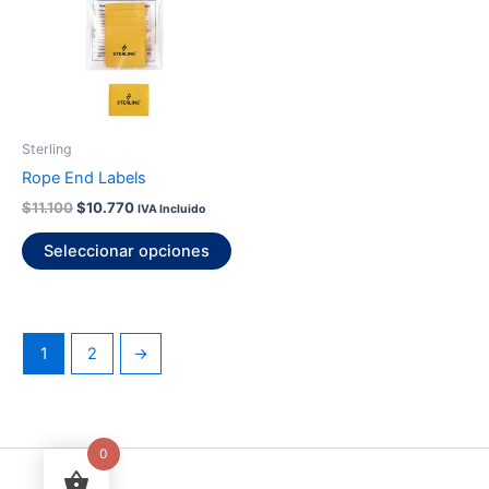
múltiples
variantes.
Las
opciones
se
pueden
Sterling
elegir
Rope End Labels
en
$
11.100
$
10.770
IVA Incluido
la
página
Seleccionar opciones
de
producto
1
2
→
0