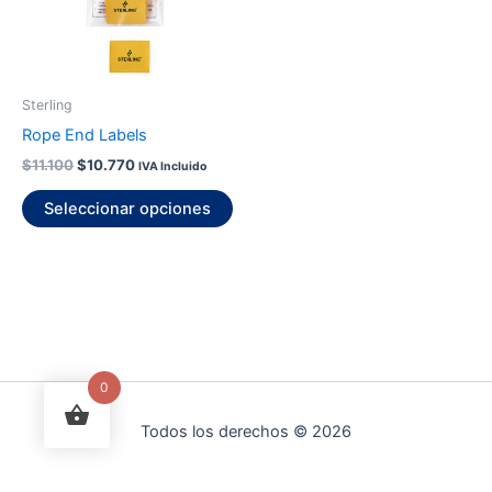
Las
opciones
se
pueden
Sterling
elegir
Rope End Labels
en
$
11.100
$
10.770
IVA Incluido
la
página
Seleccionar opciones
de
producto
0
Todos los derechos © 2026