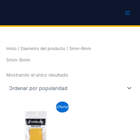
Ir
al
contenido
Inicio
/ Diametro del producto / 5mm-8mm
5mm-8mm
Mostrando el único resultado
El
El
Este
¡Oferta!
precio
precio
producto
original
actual
era:
es:
tiene
$11.100.
$10.770.
múltiples
variantes.