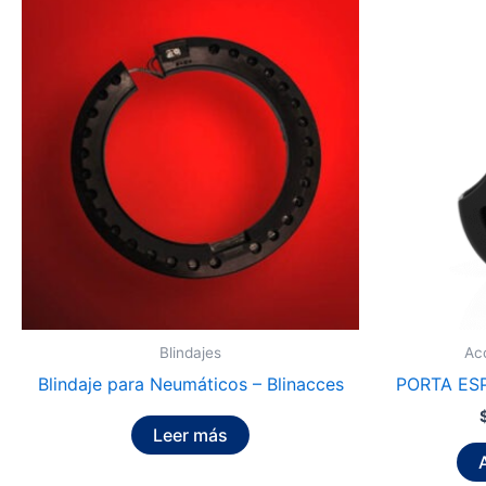
Blindajes
Ac
Blindaje para Neumáticos – Blinacces
PORTA ES
Leer más
A