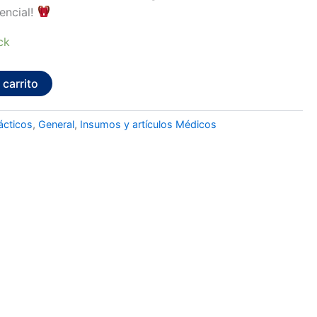
sencial!
ck
 carrito
ácticos
,
General
,
Insumos y artículos Médicos