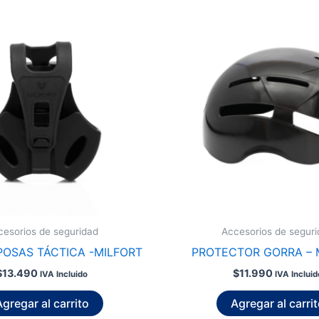
cesorios de seguridad
Accesorios de seguri
POSAS TÁCTICA -MILFORT
PROTECTOR GORRA – 
$
13.490
$
11.990
IVA Incluido
IVA Incluid
gregar al carrito
Agregar al carri