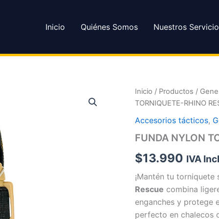
Inicio
Quiénes Somos
Nuestros Servicio
FUNDA
Inicio
/
Productos
/
Gener
NYLON
TORNIQUETE-RHINO RE
TORNIQUETE-
RHINO
Accesorios tácticos
,
G
RESCUE
FUNDA NYLON T
cantidad
$
13.990
IVA Inc
¡Mantén tu torniquete
Rescue
combina liger
enganches y protege e
perfecto en chalecos 