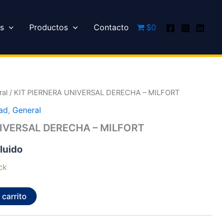
s
Productos
Contacto
$0
al
/ KIT PIERNERA UNIVERSAL DERECHA – MILFORT
ad
,
General
NIVERSAL DERECHA – MILFORT
cluido
ck
 carrito