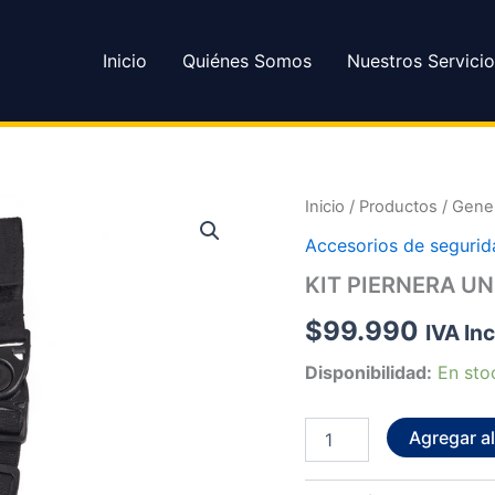
Inicio
Quiénes Somos
Nuestros Servicio
KIT
Inicio
/
Productos
/
Gener
PIERNERA
Accesorios de segurid
UNIVERSAL
DERECHA
KIT PIERNERA U
-
MILFORT
$
99.990
IVA In
cantidad
Disponibilidad:
En sto
Agregar al