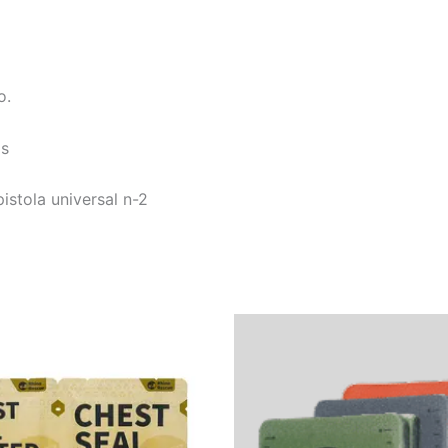
o.
os
pistola universal n-2