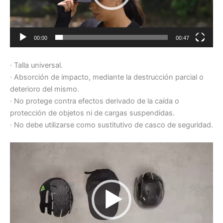
00:00
00:47
· Talla universal.
· Absorción de impacto, mediante la destrucción parcial o
deterioro del mismo.
· No protege contra efectos derivado de la caída o
protección de objetos ni de cargas suspendidas.
· No debe utilizarse como sustitutivo de casco de seguridad.
Reproductor
de
Video