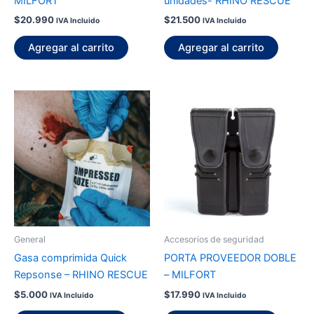
MILFORT
unidades- RHINO RESCUE
$
20.990
$
21.500
IVA Incluido
IVA Incluido
Agregar al carrito
Agregar al carrito
General
Accesorios de seguridad
Gasa comprimida Quick
PORTA PROVEEDOR DOBLE
Repsonse – RHINO RESCUE
– MILFORT
$
5.000
$
17.990
IVA Incluido
IVA Incluido