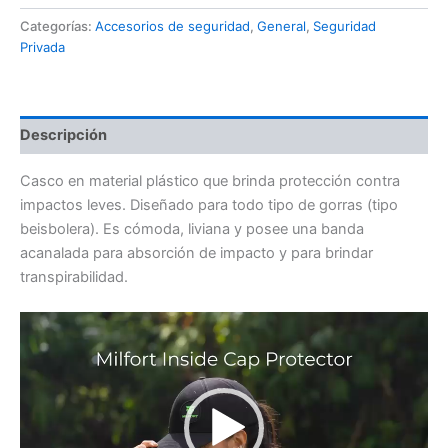
Categorías:
Accesorios de seguridad
,
General
,
Seguridad
Privada
Descripción
Casco en material plástico que brinda protección contra
impactos leves. Diseñado para todo tipo de gorras (tipo
beisbolera). Es cómoda, liviana y posee una banda
acanalada para absorción de impacto y para brindar
transpirabilidad.
Reproductor
de
Video