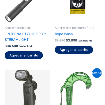
Accesorios tácticos
Autorescate Bomberos (PSS)
LINTERNA STYLUS PRO 2 –
Rope Wash
STREAMLIGHT
$
3.970
$
3.850
IVA Incluido
$
36.500
IVA Incluido
Agregar al carrito
Agregar al carrito
El
El
¡Oferta!
precio
precio
original
actual
era:
es:
$230.400.
$223.490.