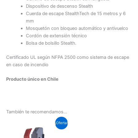
Dispositivo de descenso Stealth
Cuerda de escape StealthTech de 15 metros y 6
mm
Mosquetón con bloqueo automático y antivuelco
Cordón de extensión técnico
Bolsa de bolsillo Stealth.
Certificado UL según NFPA 2500 como sistema de escape
en caso de incendio
Producto único en Chile
También te recomendamos…
El
El
¡Oferta!
precio
precio
original
actual
era:
es: