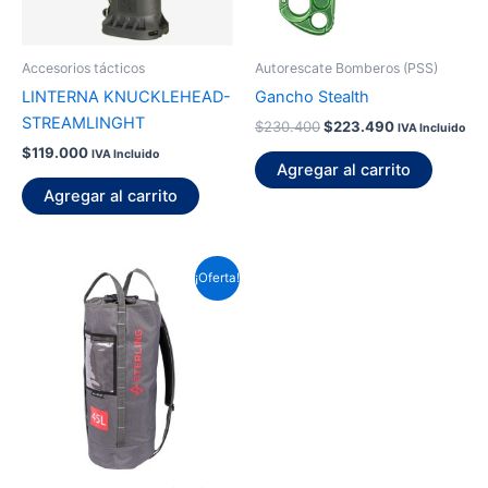
Accesorios tácticos
Autorescate Bomberos (PSS)
LINTERNA KNUCKLEHEAD-
Gancho Stealth
STREAMLINGHT
$
230.400
$
223.490
IVA Incluido
$
119.000
IVA Incluido
Agregar al carrito
Agregar al carrito
El
El
¡Oferta!
precio
precio
original
actual
era:
es:
$127.000.
$123.200.