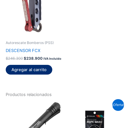
$246.300.
$238.900.
Autorescate Bomberos (PSS)
DESCENSOR FCX
$
246.300
$
238.900
IVA Incluido
Agregar al carrito
Productos relacionados
El
El
¡Oferta!
precio
precio
original
actual
era:
es:
$3.970.
$3.850.