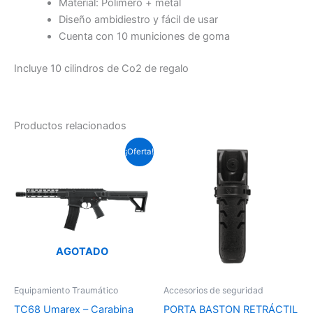
Material: Polímero + metal
Diseño ambidiestro y fácil de usar
Cuenta con 10 municiones de goma
Incluye 10 cilindros de Co2 de regalo
Productos relacionados
El
El
¡Oferta!
precio
precio
original
actual
era:
es:
$800.000.
$749.000.
AGOTADO
Equipamiento Traumático
Accesorios de seguridad
TC68 Umarex – Carabina
PORTA BASTON RETRÁCTIL