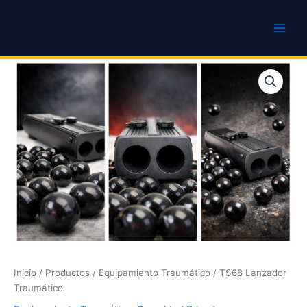
Ir
al
contenido
TS68
Lanzador
Traumático
cantidad
Inicio
/
Productos
/
Equipamiento Traumático
/ TS68 Lanzador
Traumático