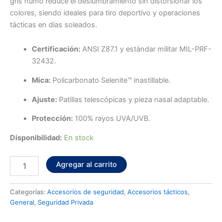
gris humo reduce el deslumbramiento sin distorsionar los
colores, siendo ideales para tiro deportivo y operaciones
tácticas en días soleados.
Certificación:
ANSI Z87.1 y estándar militar MIL-PRF-
32432.
Mica:
Policarbonato Selenite™ inastillable.
Ajuste:
Patillas telescópicas y pieza nasal adaptable.
Protección:
100% rayos UVA/UVB.
Disponibilidad:
En stock
Agregar al carrito
Categorías:
Accesorios de seguridad
,
Accesorios tácticos
,
General
,
Seguridad Privada