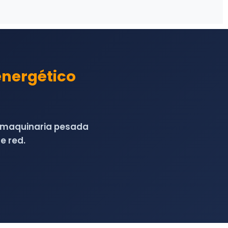
energético
y maquinaria pesada
e red.