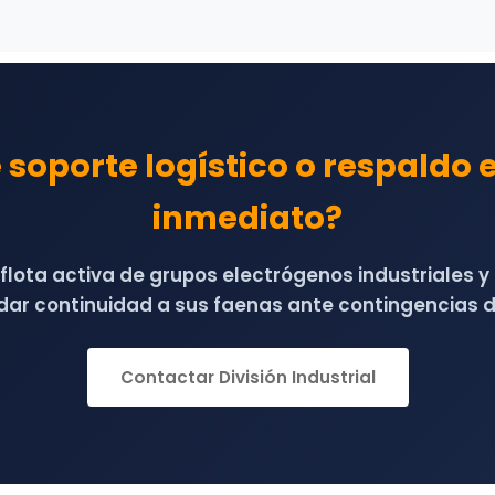
 soporte logístico o respaldo 
inmediato?
lota activa de grupos electrógenos industriales 
dar continuidad a sus faenas ante contingencias d
Contactar División Industrial