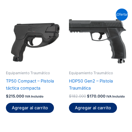
El
El
¡Oferta!
precio
precio
original
actual
era:
es:
$182.000.
$170.000.
Equipamiento Traumático
Equipamiento Traumático
TP50 Compact – Pistola
HDP50 Gen2 – Pistola
táctica compacta
Traumática
$
215.000
$
182.000
$
170.000
IVA Incluido
IVA Incluido
Agregar al carrito
Agregar al carrito