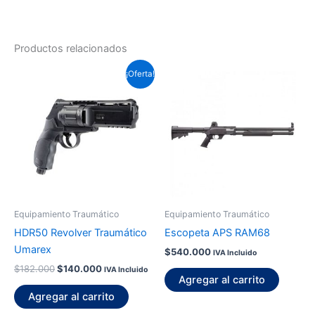
Productos relacionados
El
El
¡Oferta!
precio
precio
original
actual
era:
es:
$182.000.
$140.000.
Equipamiento Traumático
Equipamiento Traumático
HDR50 Revolver Traumático
Escopeta APS RAM68
Umarex
$
540.000
IVA Incluido
$
182.000
$
140.000
IVA Incluido
Agregar al carrito
Agregar al carrito